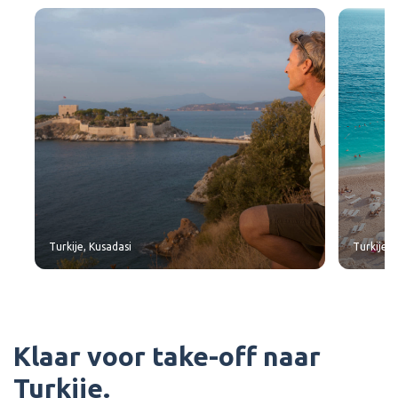
Turkije, Kusadasi
Turkije, 
Klaar voor take-off naar
Turkije.