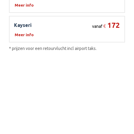
Meer info
172
Kayseri
€
vanaf
Meer info
* prijzen voor een retourvlucht incl airport taks.
De vluchten worden uitgevoerd door een van de
volgende luchtvaartmaatschappijen:
Download onze reisgids van