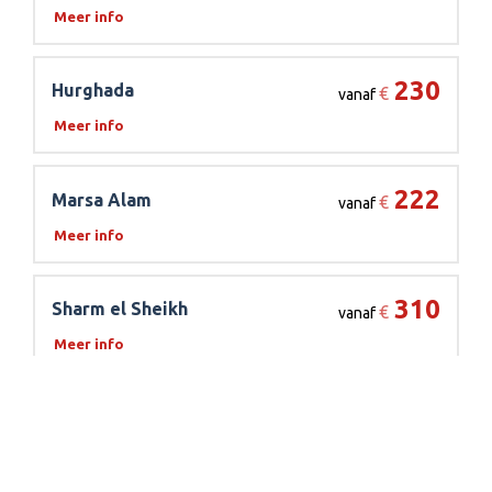
Meer info
230
Hurghada
€
vanaf
Meer info
222
Marsa Alam
€
vanaf
Meer info
310
Sharm el Sheikh
€
vanaf
Meer info
* prijzen voor een retourvlucht incl airport taks.
De vluchten worden uitgevoerd door een van de
volgende luchtvaartmaatschappijen: