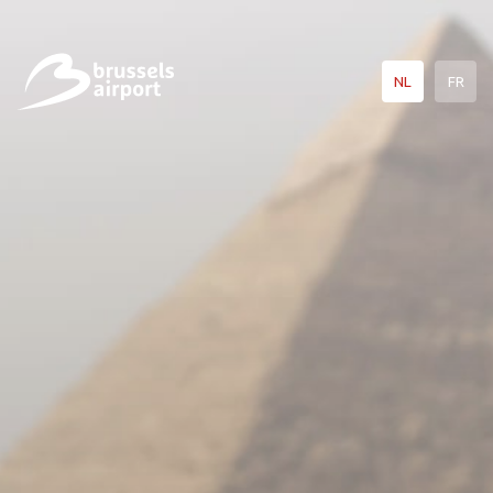
NL
FR