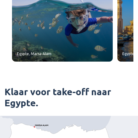
Egypte, Marsa Alam
Egypte, 
Klaar voor take-off naar
Egypte.