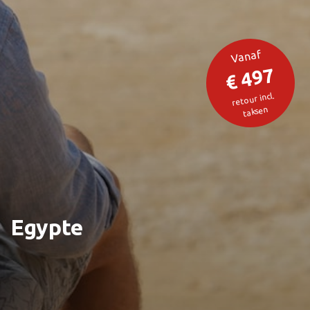
Vanaf
€ 497
retour incl.
taksen
Egypte